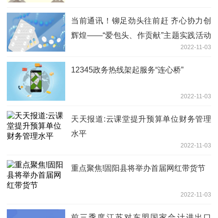
当前通讯！铆足劲头往前赶 齐心协力创
辉煌——“爱包头、作贡献”主题实践活动
2022-11-03
动员大会在旗县区党员干部群众中引发热
烈反响
12345政务热线架起服务“连心桥”
2022-11-03
天天报道:云课堂提升预算单位财务管理
水平
2022-11-03
重点聚焦!固阳县将举办首届网红带货节
2022-11-03
前三季度江苏对东盟国家合计进出口