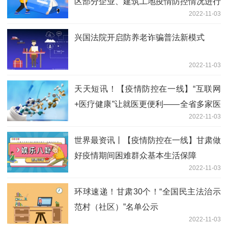
区部分企业、建筑工地疫情防控情况进行
2022-11-03
联合督导
兴国法院开启防养老诈骗普法新模式
2022-11-03
天天短讯！【疫情防控在一线】“互联网
+医疗健康”让就医更便利——全省多家医
2022-11-03
疗机构持续扩充互联网诊疗资源助力疫情
防控
世界最资讯丨【疫情防控在一线】甘肃做
好疫情期间困难群众基本生活保障
2022-11-03
环球速递！甘肃30个！“全国民主法治示
范村（社区）”名单公示
2022-11-03