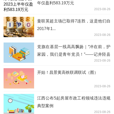
年仅盈利583.19万元
2023-08-26
曼联英超主场已取得7连胜，这是他们自
2017年1...
2023-08-26
党旗在基层一线高高飘扬｜“冲在前，护
家园，我们是青年党员！”——记井陉县
2023-08-26
奋战在抢险救灾重建家园一线的90后党
员群体
开始！昌景黄高铁联调联试（图）
2023-08-26
江西公布5起房屋市政工程领域违法违规
典型案例
2023-08-26