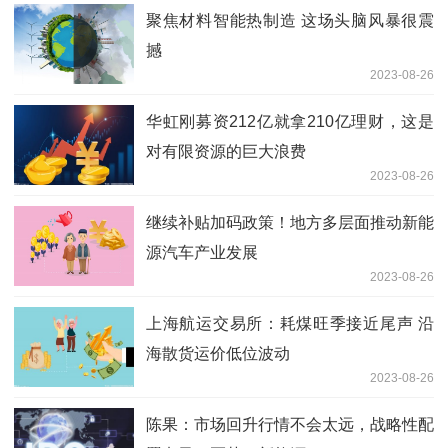
聚焦材料智能热制造 这场头脑风暴很震
撼
2023-08-26
华虹刚募资212亿就拿210亿理财，这是
对有限资源的巨大浪费
2023-08-26
继续补贴加码政策！地方多层面推动新能
源汽车产业发展
2023-08-26
上海航运交易所：耗煤旺季接近尾声 沿
海散货运价低位波动
2023-08-26
陈果：市场回升行情不会太远，战略性配