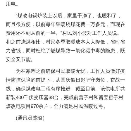
用电。
“煤改电锅炉装上以后，家里干净了、也暖和了，
而且很方便，以前每年采暖烧煤花费一万多元，而现在
费用还不到从前的一半。”村民刘小波对工作人员说。
和之前烧煤相比，村民冬季取暖成本大大降低，省时省
力省钱，同时杜绝了燃煤导致一氧化碳中毒的隐患，既
安全又节能。
为在寒潮之前确保村民取暖无忧，工作人员做好疫
情防控保障的前提下，从国庆假日起坚守岗位，奋战一
线，确保煤改电工程有序推进。截至目前，该供电所共
新装400千伏变压器38台，完成前营子村和留宝窑子村
煤改电项目970余户，全力满足村民温暖过冬。
(通讯员陈璐）