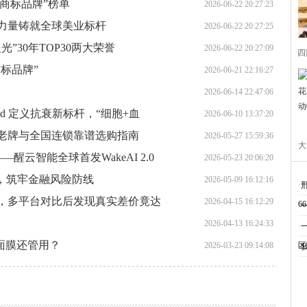
广东商标品牌”榜单
2026-06-22 20:27:23
力量铸就全球美业标杆
2026-06-22 20:27:25
”30年TOP30两大荣誉
2026-06-22 20:27:09
四
商标品牌”
2026-06-21 22:16:27
2026-06-14 22:47:06
lMind 定义抗衰新标杆，“细胞+血
2026-06-10 13:37:20
老牌与全国连锁靠谱选购指南
2026-05-27 15:59:36
大
醒云智能全球首发WakeAI 2.0
2026-05-23 20:06:20
宝
，筑牢金融风险防线
2026-05-09 16:12:16
·
，多平台对比后发现真实差价竟达
2026-04-15 16:12:29
6
·
2026-04-13 16:24:33
·
妇面膜还管用？
2026-03-23 09:14:08
区
·