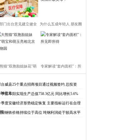
部门出台意见建立健全
为什么五成年轻人 朋友圈
基本医疗保障制度
屏蔽父母？
熊猫“双胞胎姐妹花”萌
专家解读“套内面积”：所
和萌玉亮相北京动物园
见即所得
邢台威县25个重点招商项目通过视频签约 总投资
6.94亿元
一季度阜阳实现生产总值758.3亿元 同比增长5.6%
一季度安徽经济形势稳定恢复 主要指标运行在合理
间
我国钢铁价格持续位于高位 吨钢利润处于较高水平