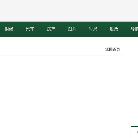
财经
汽车
房产
图片
时局
股票
导
返回首页