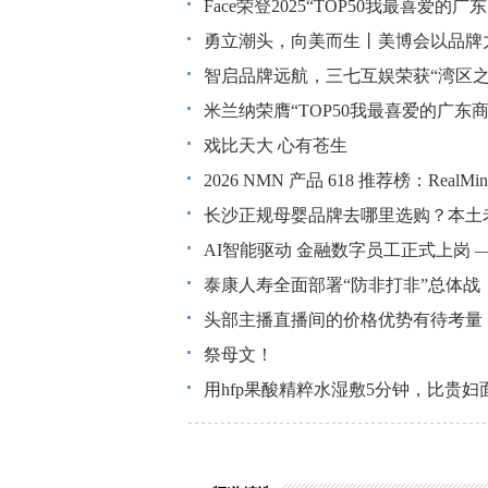
Face荣登2025“TOP50我最喜爱的
勇立潮头，向美而生丨美博会以品牌
智启品牌远航，三七互娱荣获“湾区之光
米兰纳荣膺“TOP50我最喜爱的广东
戏比天大 心有苍生
2026 NMN 产品 618 推荐榜：Rea
管”双向臻护
长沙正规母婴品牌去哪里选购？本土
AI智能驱动 金融数字员工正式上岗 ——
平台
泰康人寿全面部署“防非打非”总体战
头部主播直播间的价格优势有待考量
千元
祭母文！
用hfp果酸精粹水湿敷5分钟，比贵