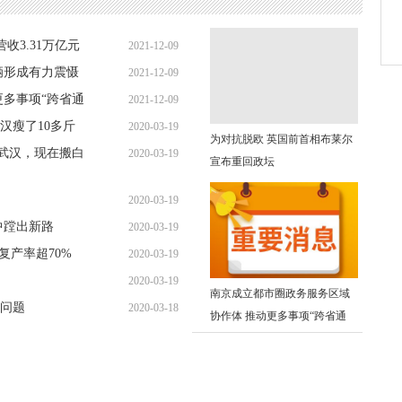
收3.31万亿元
2021-12-09
辆形成有力震慑
2021-12-09
09:22:26
更多事项“跨省通
2021-12-09
08:44:43
汉瘦了10多斤
2020-03-19
08:39:25
为对抗脱欧 英国前首相布莱尔
离武汉，现在搬白
2020-03-19
10:54:39
宣布重回政坛
10:44:58
2020-03-19
中蹚出新路
2020-03-19
10:29:35
复产率超70%
2020-03-19
08:51:20
2020-03-19
08:51:20
南京成立都市圈政务服务区域
问题
2020-03-18
08:27:02
协作体 推动更多事项“跨省通
16:34:23
办”