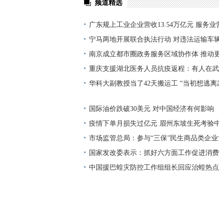
频道精选
广东规上工业企业营收13.54万亿元 服务业营
宁马两地开展联合执法行动 对违法运输车
南京成立都市圈政务服务区域协作体 推动
办”
重庆支援湖北医务人员抗疫返程：有人在武
华科大副教授当了42天搬运工 “当初想逃
菜都开心”
国际油价跌破30美元 对中国经济有何影响
疫情下单月损失过亿元 眉州东坡生死考验
市场监管总局：参与“三保”民生商品类企业
国家发改委表示：抓好六方面工作促进消费
中国援巴蝗灾防控工作组组长回应治蝗热点