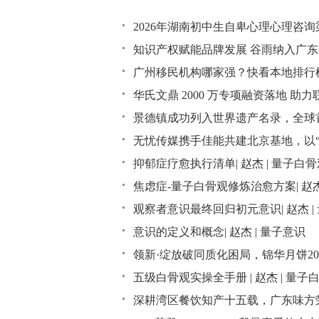
2026年湖南初中生自卑心理心理咨
约避坑FAQ
知识产权赋能品牌发展 谷雨纳入广
广州移民机构哪家强？快看本地排行
华氏文鼎 2000 万专项融资落地 助
景德镇成功列入世界遗产名录，全球
都小匠》上线
无忧传媒携手佳能共建北京基地，以
范式
抑郁症疗愈执行清单| 赵杰 | 量子白骨
焦虑症-量子白骨观修炼治愈方案| 赵杰
观察者意识最终回归初元意识| 赵杰 |
意识的定义和概念| 赵杰 | 量子意识
领新·绽放破同质化困局，锦华月饼2
五级白骨观实操全手册 | 赵杰 | 量子
深耕湾区餐饮知产十五载，广东味方荣获